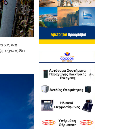
ατος και
ς τέχνης.
Θα