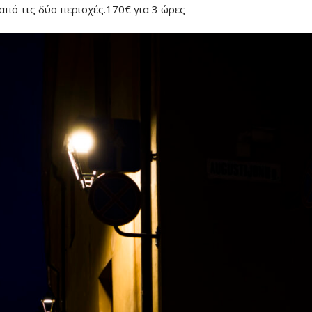
πό τις δύο περιοχές.170€ για 3 ώρες