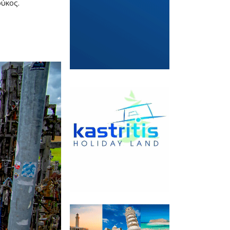
ούκος.