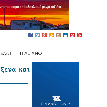
ΕΛΑΤ
ITALIANO
άξενα και
ς