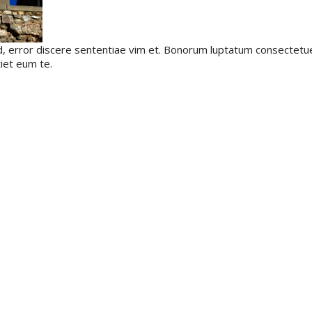
ed, error discere sententiae vim et. Bonorum luptatum consectetue
iet eum te.